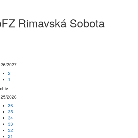
ObFZ Rimavská Sobota
026/2027
2
1
chív
025/2026
36
35
34
33
32
31