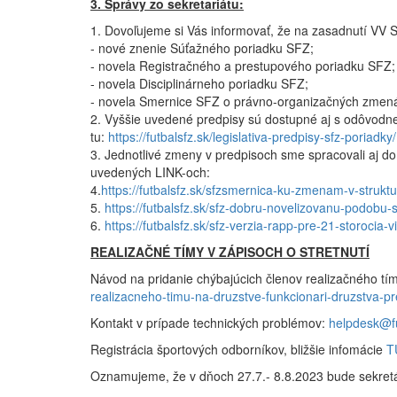
3. Správy zo sekretariátu:
1. Dovoľujeme si Vás informovať, že na zasadnutí VV 
- nové znenie Súťažného poriadku SFZ;
- novela Registračného a prestupového poriadku SFZ;
- novela Disciplinárneho poriadku SFZ;
- novela Smernice SFZ o právno-organizačných zmená
2. Vyššie uvedené predpisy sú dostupné aj s odôvodnení
tu:
https://futbalsfz.sk/legislativa-predpisy-sfz-poriadky/
3. Jednotlivé zmeny v predpisoch sme spracovali aj do
uvedených LINK-och:
4.
https://futbalsfz.sk/sfzsmernica-ku-zmenam-v-strukt
5.
https://futbalsfz.sk/sfz-dobru-novelizovanu-podobu-
6.
https://futbalsfz.sk/sfz-verzia-rapp-pre-21-storocia-v
REALIZAČNÉ TÍMY V ZÁPISOCH O STRETNUTÍ
Návod na pridanie chýbajúcich členov realizačného tí
realizacneho-timu-na-druzstve-funkcionari-druzstva-p
Kontakt v prípade technických problémov:
helpdesk@fu
Registrácia športových odborníkov, bližšie infomácie
T
Oznamujeme, že v dňoch 27.7.- 8.8.2023 bude sekretá