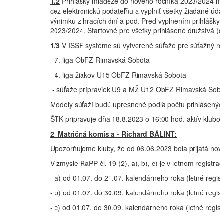
1/2
Prihlášky mládeže do nového ročníka 2023/2024 mô
cez elektronickú podateľňu a vyplniť všetky žiadané úda
výnimku z hracích dní a pod. Pred vyplnením prihlášky
2023/2024. Štartovné pre všetky prihlásené družstvá (
1/3
V ISSF systéme sú vytvorené súťaže pre súťažný r
- 7. liga ObFZ Rimavská Sobota
- 4. liga žiakov U15 ObFZ Rimavská Sobota
- súťaže prípraviek U9 a MŽ U12 ObFZ Rimavská Sob
Modely súťaží budú upresnené podľa počtu prihlásenýc
ŠTK pripravuje dňa 18.8.2023 o 16:00 hod. aktív klub
2. Matričná komisia - Richard BÁLINT:
Upozorňujeme kluby, že od 06.06.2023 bola prijatá no
V zmysle RaPP čl. 19 (2), a), b), c) je v letnom regi
- a) od 01.07. do 21.07. kalendárneho roka (letné reg
- b) od 01.07. do 30.09. kalendárneho roka (letné re
- c) od 01.07. do 30.09. kalendárneho roka (letné regi