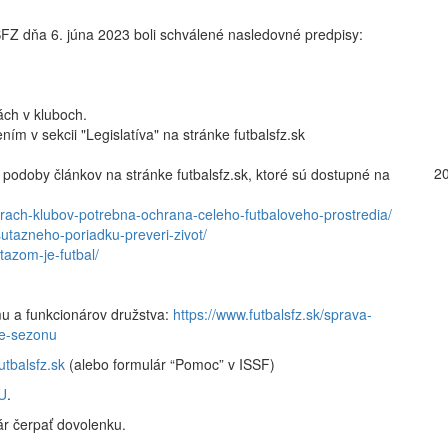
SFZ dňa 6. júna 2023 boli schválené nasledovné predpisy:
ch v kluboch.
m v sekcii "Legislatíva" na stránke futbalsfz.sk
2
 podoby článkov na stránke futbalsfz.sk, ktoré sú dostupné na
urach-klubov-potrebna-ochrana-celeho-futbaloveho-prostredia/
sutazneho-poriadku-preveri-zivot/
itazom-je-futbal/
mu a funkcionárov družstva:
https://www.futbalsfz.sk/sprava-
re-sezonu
tbalsfz.sk
(alebo formulár “Pomoc” v ISSF)
U
.
r čerpať dovolenku.