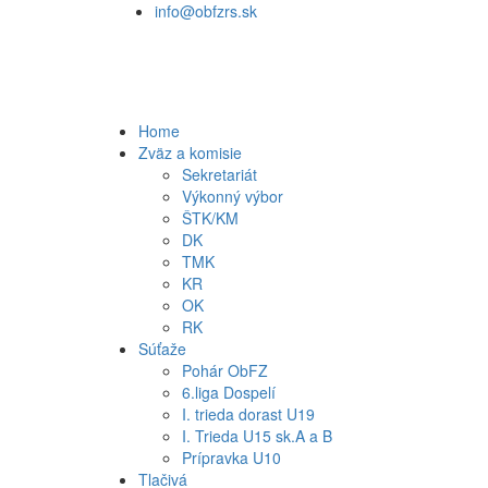
info@obfzrs.sk
Home
Zväz a komisie
Sekretariát
Výkonný výbor
ŠTK/KM
DK
TMK
KR
OK
RK
Súťaže
Pohár ObFZ
6.liga Dospelí
I. trieda dorast U19
I. Trieda U15 sk.A a B
Prípravka U10
Tlačivá