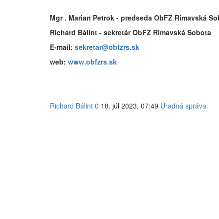
Mgr . Marian Petrok - predseda ObFZ Rimavská So
Richard Bálint - sekretár ObFZ Rimavská Sobota
E-mail:
sekretar@obfzrs.sk
web:
www.obfzrs.sk
Richard Bálint
0
18. júl 2023, 07:49
Úradná správa