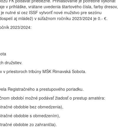
žu FK podávať priebežne. Prihlasovanie je potrebné vykonať
je v prihláške, vrátane uvedenia štartového čísla, farby dresov,
 je nutné si cez ISSF vytvoriť nové mužstvo pre sezónu
dospelí aj mládež) v súťažnom ročníku 2023/2024 je 0.- €.
očník 2023/2024:
ota
h družstiev.
ov v priestoroch tribúny MŠK Rimavská Sobota.
vela Registračného a prestupového poriadku.
stračnom období možné podávať žiadosť o prestup amatéra:
istračné obdobie bez obmedzenia),
gistračné obdobie s obmedzením),
stračné obdobie zo zahraničia).