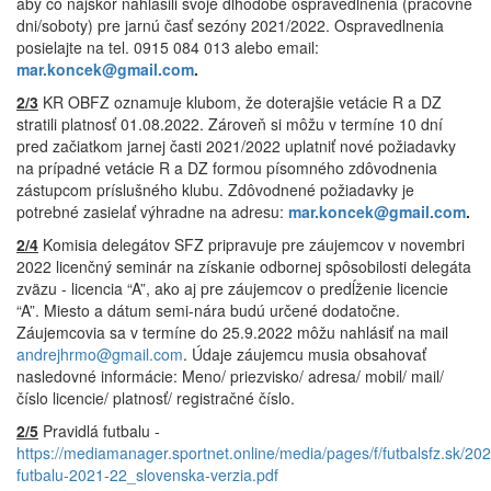
aby čo najskôr nahlásili svoje dlhodobé ospravedlnenia (pracovné
dni/soboty) pre jarnú časť sezóny 2021/2022. Ospravedlnenia
posielajte na tel. 0915 084 013 alebo email:
mar.koncek@gmail.com
.
2/3
KR OBFZ oznamuje klubom, že doterajšie vetácie R a DZ
stratili platnosť 01.08.2022. Zároveň si môžu v termíne 10 dní
pred začiatkom jarnej časti 2021/2022 uplatniť nové požiadavky
na prípadné vetácie R a DZ formou písomného zdôvodnenia
zástupcom príslušného klubu. Zdôvodnené požiadavky je
potrebné zasielať výhradne na adresu:
mar.koncek@gmail.com
.
2/4
Komisia delegátov SFZ pripravuje pre záujemcov v novembri
2022 licenčný seminár na získanie odbornej spôsobilosti delegáta
zväzu - licencia “A”, ako aj pre záujemcov o predĺženie licencie
“A”. Miesto a dátum semi-nára budú určené dodatočne.
Záujemcovia sa v termíne do 25.9.2022 môžu nahlásiť na mail
andrejhrmo@gmail.com
. Údaje záujemcu musia obsahovať
nasledovné informácie: Meno/ priezvisko/ adresa/ mobil/ mail/
číslo licencie/ platnosť/ registračné číslo.
2/5
Pravidlá futbalu -
https://mediamanager.sportnet.online/media/pages/f/futbalsfz.sk/202
futbalu-2021-22_slovenska-verzia.pdf