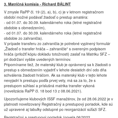
3. Matričná komisia - Richard BÁLINT
V zmysle RaPP čl. 19 (2), a), b), c) je v letnom registračnom
období možné podávať žiadosť o prestup amatéra:
- od 01.07. do 30.09. kalendárneho roka (letné registračné
obdobie s obmedzením),
- od 01.07. do 30.09. kalendárneho roka (letné registračné
obdobie zo zahraničia).
V prípade transferu zo zahraničia je potrebné vyplnený formulár
„Žiadosť o transfer hráča – zahraničie" s overeným podpisom
hráča (priložiť kópiu dokladu totožnosti) zaslať na Matriku SFZ –
pri dodržaní vyššie uvedených termínov.
Pripomíname tiež, že materský klub je oprávnený sa k žiadosti o
prestup s obmedzením vyjadriť v lehote desiatich dní odo dňa
schválenia žiadosti hráčom. Ak sa materský klub v tejto lehote
nevyjadrí k prestupu podľa prvej vety, má sa za to, že s
prestupom súhlasí a príslušná matrika transfer vykoná
(novelizácia RaPP čl. 18 bod 13 z 08.06.2021).
Upozorňujeme klubových ISSF manažérov, že od 28.06.2022 je v
platnosti novelizovaný Registračný a prestupový poriadok, kde sú
už upravené aj tabuľky odstupné po reorganizácií súťaží SFZ.
Registračný a prestupový poriadok (novela 06/2022,