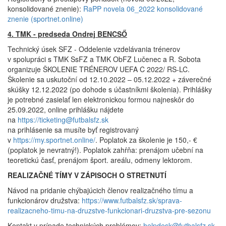
konsolidované znenie):
RaPP novela 06_2022 konsolidované
znenie (sportnet.online)
4. TMK - predseda Ondrej BENCSŐ
Technický úsek SFZ - Oddelenie vzdelávania trénerov
v spolupráci s TMK SsFZ a TMK ObFZ Lučenec a R. Sobota
organizuje ŠKOLENIE TRÉNEROV UEFA C 2022/ RS-LC.
Školenie sa uskutoční od 12.10.2022 – 05.12.2022 + záverečné
skúšky 12.12.2022 (po dohode s účastníkmi školenia). Prihlášky
je potrebné zasielať len elektronickou formou najneskôr do
25.09.2022, online prihlášku nájdete
na
https://ticketing@futbalsfz.sk
na prihlásenie sa musíte byť registrovaný
v
https://my.sportnet.online/
. Poplatok za školenie je 150,- €
(poplatok je nevratný!). Poplatok zahŕňa: prenájom učební na
teoretickú časť, prenájom šport. areálu, odmeny lektorom.
REALIZAČNÉ TÍMY V ZÁPISOCH O STRETNUTÍ
Návod na pridanie chýbajúcich členov realizačného tímu a
funkcionárov družstva:
https://www.futbalsfz.sk/sprava-
realizacneho-timu-na-druzstve-funkcionari-druzstva-pre-sezonu
Kontakt v prípade technických problémov:
helpdesk@futbalsfz.sk