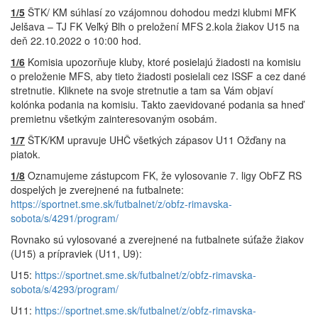
1/5
ŠTK/ KM súhlasí zo vzájomnou dohodou medzi klubmi MFK
Jelšava – TJ FK Veľký Blh o preložení MFS 2.kola žiakov U15 na
deň 22.10.2022 o 10:00 hod.
1/6
Komisia upozorňuje kluby, ktoré posielajú žiadosti na komisiu
o preloženie MFS, aby tieto žiadosti posielali cez ISSF a cez dané
stretnutie. Kliknete na svoje stretnutie a tam sa Vám objaví
kolónka podania na komisiu. Takto zaevidované podania sa hneď
premietnu všetkým zainteresovaným osobám.
1/7
ŠTK/KM upravuje UHČ všetkých zápasov U11 Ožďany na
piatok.
1/8
Oznamujeme zástupcom FK, že vylosovanie 7. ligy ObFZ RS
dospelých je zverejnené na futbalnete:
https://sportnet.sme.sk/futbalnet/z/obfz-rimavska-
sobota/s/4291/program/
Rovnako sú vylosované a zverejnené na futbalnete súťaže žiakov
(U15) a prípraviek (U11, U9):
U15:
https://sportnet.sme.sk/futbalnet/z/obfz-rimavska-
sobota/s/4293/program/
U11:
https://sportnet.sme.sk/futbalnet/z/obfz-rimavska-