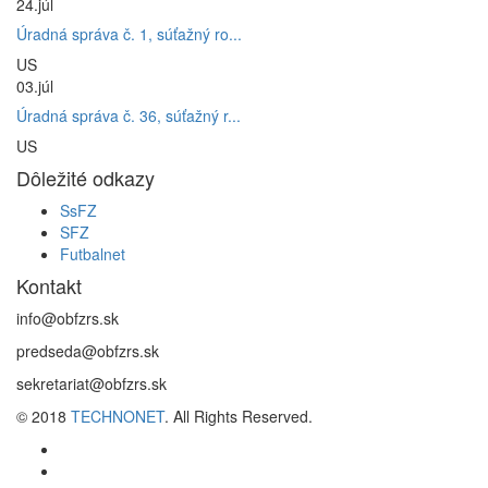
24.
júl
Úradná správa č. 1, súťažný ro...
US
03.
júl
Úradná správa č. 36, súťažný r...
US
Dôležité odkazy
SsFZ
SFZ
Futbalnet
Kontakt
info@obfzrs.sk
predseda@obfzrs.sk
sekretariat@obfzrs.sk
© 2018
TECHNONET
. All Rights Reserved.