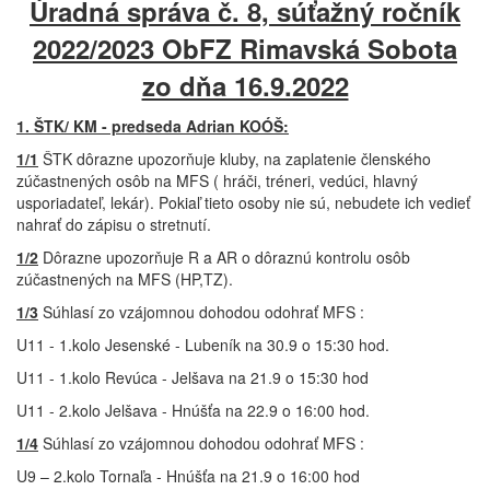
Úradná správa č. 8, súťažný ročník
I. trieda dorast U19
I. Trieda U15 sk.A a B
2022/2023 ObFZ Rimavská Sobota
Prípravka U10
Tlačivá
zo dňa 16.9.2022
Správy
Úradné správy
1. ŠTK/ KM - predseda Adrian KOÓŠ:
Delegačné listy
Galérie
1/1
ŠTK dôrazne upozorňuje kluby, na zaplatenie členského
Kontakt
zúčastnených osôb na MFS ( hráči, tréneri, vedúci, hlavný
usporiadateľ, lekár). Pokiaľ tieto osoby nie sú, nebudete ich vedieť
nahrať do zápisu o stretnutí.
1/2
Dôrazne upozorňuje R a AR o dôraznú kontrolu osôb
zúčastnených na MFS (HP,TZ).
1/3
Súhlasí zo vzájomnou dohodou odohrať MFS :
U11 - 1.kolo Jesenské - Lubeník na 30.9 o 15:30 hod.
U11 - 1.kolo Revúca - Jelšava na 21.9 o 15:30 hod
U11 - 2.kolo Jelšava - Hnúšťa na 22.9 o 16:00 hod.
1/4
Súhlasí zo vzájomnou dohodou odohrať MFS :
U9 – 2.kolo Tornaľa - Hnúšťa na 21.9 o 16:00 hod