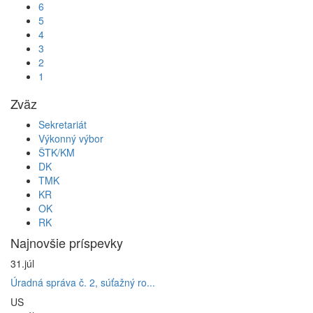
6
5
4
3
2
1
Zväz
Sekretariát
Výkonný výbor
ŠTK/KM
DK
TMK
KR
OK
RK
Najnovšie príspevky
31.
júl
Úradná správa č. 2, súťažný ro...
US