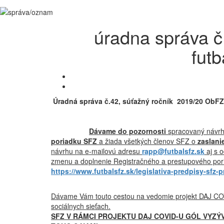
úradna správa č
fut
Úradná správa č.42, súťažný ročník 2019/20 ObF
Dávame do pozornosti
spracovaný návrh
poriadku SFZ
a žiada všetkých členov SFZ o
zaslani
návrhu na e-mailovú adresu
rapp@futbalsfz.sk
aj s 
zmenu a doplnenie Registračného a prestupového po
https://www.futbalsfz.sk/legislativa-predpisy-sfz
Dávame Vám touto cestou na vedomie projekt DAJ CO
sociálnych sieťach.
SFZ V RÁMCI PROJEKTU DAJ COVID-U GÓL VYZÝ