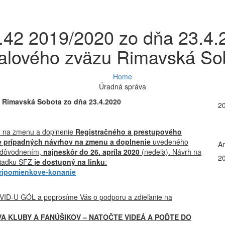
.42 2019/2020 zo dňa 23.4
balového zväzu Rimavská So
Home
Úradná správa
Z Rimavská Sobota zo dňa 23.4.2020
2
 na zmenu a doplnenie
Registračného a prestupového
e prípadných návrhov
na zmenu a doplnenie
uvedeného
Ar
odôvodnením,
najneskôr do 26. apríla 2020
(nedeľa). Návrh na
2
riadku SFZ
je dostupný na linku
:
-pripomienkove-konanie
VID-U GÓL a poprosíme Vás o podporu a zdieľanie na
VA KLUBY A FANÚŠIKOV – NATOČTE VIDEÁ A POĎTE DO