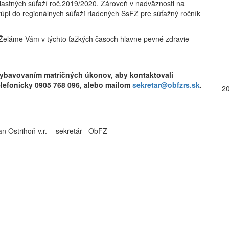
lastných súťaží roč.2019/2020. Zároveň v nadväznosti na
stúpi do regionálnych súťaží riadených SsFZ pre súťažný ročník
Želáme Vám v týchto ťažkých časoch hlavne pevné zdravie
 vybavovaním matričných úkonov, aby kontaktovali
lefonicky 0905 768 096, alebo mailom
sekretar@obfzrs.sk
.
2
strihoň v.r. - sekretár ObFZ