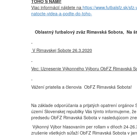
TOHO S NAMI!
Viac informácií nájdete na
https://www.futbalsfz.sk/sfz
natocte-videa-a-podte-do-toho-
Oblastný futbalový zväz Rimavská Sobota, Na š
V Rimavskej Sobote 26.3.2020
Vec: Uznesenie Výkonného Výboru ObFZ Rimavská S
Vážení priatelia a členovia ObFZ Rimavská Sobota!
Na základe odporúčania a prijatých opatrení orgánov 
území Slovenskej republiky Vás týmto informujeme, ž
predsedu ObFZ Rimavská Sobota v nasledujúcom zne
Výkonný Výbor hlasovaním per rollam v dňoch 24-26
zrušenie všetkých súťaží ObFZ Rimavská Sobota v jarn