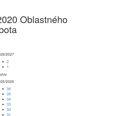
.2020 Oblastného
bota
026/2027
2
1
chív
025/2026
36
35
34
33
32
31