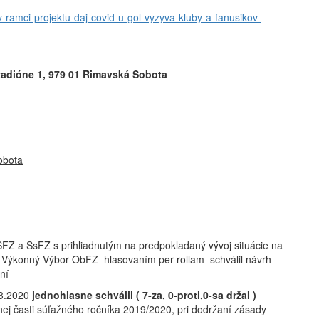
-v-ramci-projektu-daj-covid-u-gol-vyzyva-kluby-a-fanusikov-
tadióne 1, 979 01 Rimavská Sobota
obota
SFZ a SsFZ s prihliadnutým na predpokladaný vývoj situácie na
e Výkonný Výbor ObFZ hlasovaním per rollam schválil návrh
ní
.3.2020
jednohlasne schválil ( 7-za, 0-proti,0-sa držal )
ej časti súťažného ročníka 2019/2020, pri dodržaní zásady