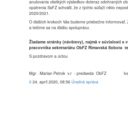
anulovania všetkých výsledkov doteraz odohraných ob
opatrenia SsFZ schválil, že z týchto súťaží nikto nepo
2020/2021.
O ďalších krokoch Vás budeme priebežne informovať. 
a tešíme sa na ďalšiu spoluprácu.
Žiadame stránky (návštevy), najmä v súvislosti s
pracovníka sekretariátu ObFZ Rimavská Sobota te
S pozdravom a úctou
Mgr . Marian Petrok v.r - predseda ObFZ Ivan O
0
24. apríl 2020, 08:56
Úradná správa