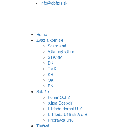
info@obfzrs.sk
Home
Zväz a komisie
Sekretariát
Výkonný výbor
ŠTK/KM
DK
TMK
KR
OK
RK
Súťaže
Pohár ObFZ
6.liga Dospelí
I. trieda dorast U19
I. Trieda U15 sk.A a B
Prípravka U10
Tlačivá