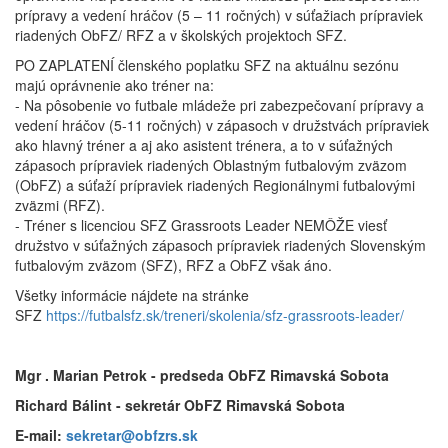
prípravy a vedení hráčov (5 – 11 ročných) v súťažiach prípraviek
riadených ObFZ/ RFZ a v školských projektoch SFZ.
PO ZAPLATENÍ členského poplatku SFZ na aktuálnu sezónu
majú oprávnenie ako tréner na:
- Na pôsobenie vo futbale mládeže pri zabezpečovaní prípravy a
vedení hráčov (5-11 ročných) v zápasoch v družstvách prípraviek
ako hlavný tréner a aj ako asistent trénera, a to v súťažných
zápasoch prípraviek riadených Oblastným futbalovým zväzom
(ObFZ) a súťaží prípraviek riadených Regionálnymi futbalovými
zväzmi (RFZ).
- Tréner s licenciou SFZ Grassroots Leader NEMÔŽE viesť
družstvo v súťažných zápasoch prípraviek riadených Slovenským
futbalovým zväzom (SFZ), RFZ a ObFZ však áno.
Všetky informácie nájdete na stránke
SFZ
https://futbalsfz.sk/treneri/skolenia/sfz-grassroots-leader/
Mgr . Marian Petrok - predseda ObFZ Rimavská Sobota
Richard Bálint - sekretár ObFZ Rimavská Sobota
E-mail:
sekretar@obfzrs.sk