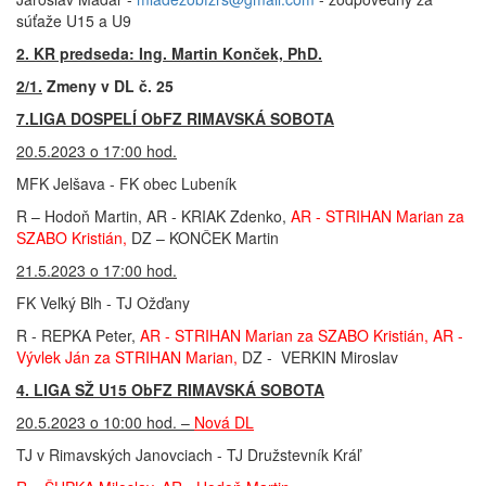
súťaže U15 a U9
2. KR predseda: Ing. Martin Konček, PhD.
2/1.
Zmeny v DL č. 25
7.LIGA DOSPELÍ ObFZ RIMAVSKÁ SOBOTA
20.5.2023 o 17:00 hod.
MFK Jelšava - FK obec Lubeník
R – Hodoň Martin, AR - KRIAK Zdenko,
AR - STRIHAN Marian za
SZABO Kristián,
DZ – KONČEK Martin
21.5.2023 o 17:00 hod.
FK Veľký Blh - TJ Ožďany
R - REPKA Peter,
AR - STRIHAN Marian za SZABO Kristián, AR -
Vývlek Ján za STRIHAN Marian,
DZ - VERKIN Miroslav
4. LIGA SŽ U15 ObFZ RIMAVSKÁ SOBOTA
20.5.2023 o 10:00 hod. –
Nová DL
TJ v Rimavských Janovciach - TJ Družstevník Kráľ