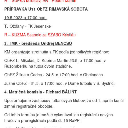
R – ŠUPKA Miloslav, AR - Hodoň Martin
PRÍPRAVKA U11 ObFZ RIMAVSKÁ SOBOTA
19.5.2023 o 17:00 hod.
TJ Ožďany - FK Jesenské
R – KUZMA Szabolc za SZABO Kristián
3. TMK - predseda Ondrej BENCSŐ
KM organizuje stretnutia s FK podľa jednotlivých regiónov:
ObFZ L. Mikuláš, D. Kubín a Martin 23.5. o 17:00 hod. v
Ružomberku na futbalovom štadióne.
ObFZ Žilina a Čadca - 24.5. o 17:00 hod. v Gbeľanoch.
Južné ObFZ - 31.5. o 17:00 hod. v Dome futbalu v B. Bystrici.
4. Matričná komisia - Richard BÁLINT
Upozorňujeme zástupcov futbalových klubov, že od 1. apríla končí
zimné registračné obdobie.
Od tohto termínu je možné vykonávať len registráciu nových
hráčov a preregistrácia podľa čl. 15 RaPP: