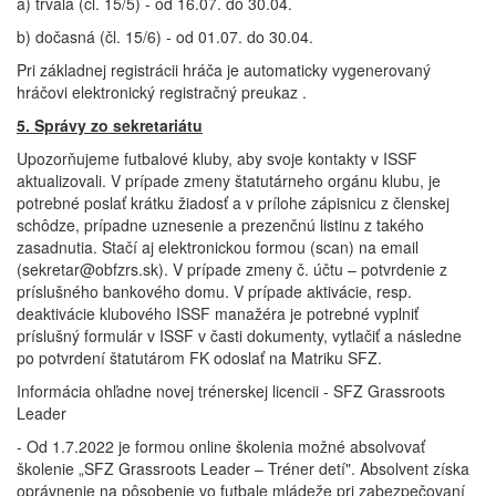
a) trvalá (čl. 15/5) - od 16.07. do 30.04.
b) dočasná (čl. 15/6) - od 01.07. do 30.04.
Pri základnej registrácii hráča je automaticky vygenerovaný
hráčovi elektronický registračný preukaz .
5. Správy zo sekretariátu
Upozorňujeme futbalové kluby, aby svoje kontakty v ISSF
aktualizovali. V prípade zmeny štatutárneho orgánu klubu, je
potrebné poslať krátku žiadosť a v prílohe zápisnicu z členskej
schôdze, prípadne uznesenie a prezenčnú listinu z takého
zasadnutia. Stačí aj elektronickou formou (scan) na email
(sekretar@obfzrs.sk). V prípade zmeny č. účtu – potvrdenie z
príslušného bankového domu. V prípade aktivácie, resp.
deaktivácie klubového ISSF manažéra je potrebné vyplniť
príslušný formulár v ISSF v časti dokumenty, vytlačiť a následne
po potvrdení štatutárom FK odoslať na Matriku SFZ.
Informácia ohľadne novej trénerskej licencii - SFZ Grassroots
Leader
- Od 1.7.2022 je formou online školenia možné absolvovať
školenie „SFZ Grassroots Leader – Tréner detí". Absolvent získa
oprávnenie na pôsobenie vo futbale mládeže pri zabezpečovaní