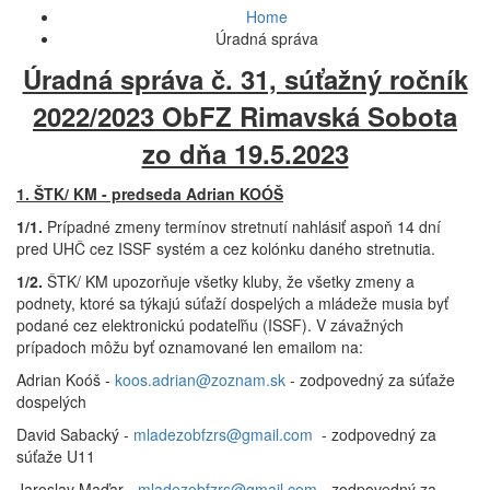
Home
Úradná správa
Úradná správa č. 31, súťažný ročník
2022/2023 ObFZ Rimavská Sobota
zo dňa 19.5.2023
1. ŠTK/ KM - predseda Adrian KOÓŠ
1/1.
Prípadné zmeny termínov stretnutí nahlásiť aspoň 14 dní
pred UHČ cez ISSF systém a cez kolónku daného stretnutia.
1/2.
ŠTK/ KM upozorňuje všetky kluby, že všetky zmeny a
podnety, ktoré sa týkajú súťaží dospelých a mládeže musia byť
podané cez elektronickú podateľňu (ISSF). V závažných
prípadoch môžu byť oznamované len emailom na:
Adrian Koóš -
koos.adrian@zoznam.sk
- zodpovedný za súťaže
dospelých
David Sabacký -
mladezobfzrs@gmail.com
- zodpovedný za
súťaže U11
Jaroslav Maďar -
mladezobfzrs@gmail.com
- zodpovedný za