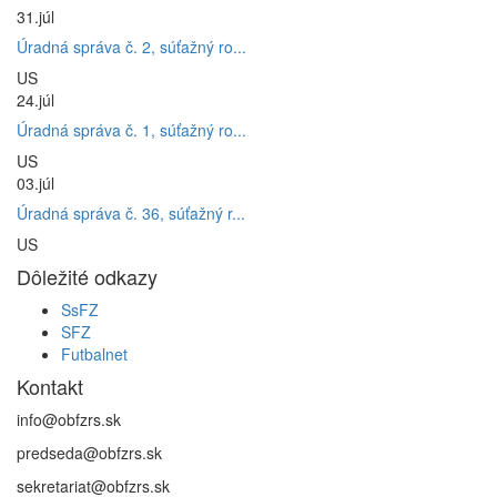
31.
júl
Úradná správa č. 2, súťažný ro...
US
24.
júl
Úradná správa č. 1, súťažný ro...
US
03.
júl
Úradná správa č. 36, súťažný r...
US
Dôležité odkazy
SsFZ
SFZ
Futbalnet
Kontakt
info@obfzrs.sk
predseda@obfzrs.sk
sekretariat@obfzrs.sk