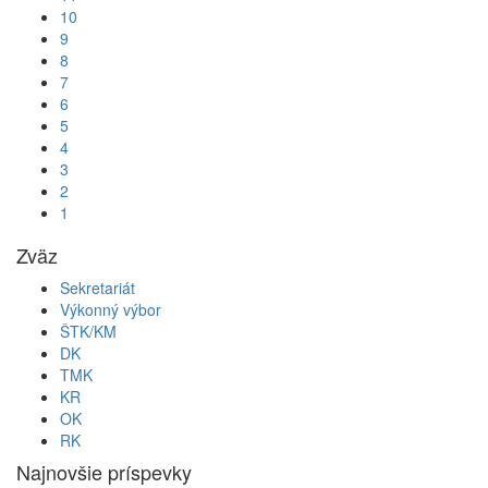
10
9
8
7
6
5
4
3
2
1
Zväz
Sekretariát
Výkonný výbor
ŠTK/KM
DK
TMK
KR
OK
RK
Najnovšie príspevky