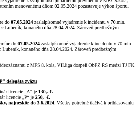
é vyjadrenie k svojmu disciplinárnemu previneniu v MFZ 8.kola,
atrením menovanému dňom 02.05.2024 pozastavuje výkon športu,
íne do
07.05.2024
zaslalpísomné vyjadrenie k incidentu v 70.min.
ec Lubeník, konaného dňa 28.04.2024. Zároveň predbežným
ermíne do
07.05.2024
zaslalpísomné vyjadrenie k incidentu v 70.min.
c Lubeník, konaného dňa 28.04.2024. Zároveň predbežným
o videozáznamu z MFS 8. kola, VII.liga dospelí ObFZ RS medzi TJ FK
 "P" delegáta zväzu
nár licencie „A“ je
130,- €.
ár licencie „P“ je
250,- €.
šky,
najneskôr do 3.6.2024
. Všetky potrebné tlačivá k prihlasovaniu