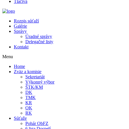
Tlačivá
Rozpis súťaží
Galérie
Správy
Úradné správy
Delegačné listy
Kontakt
Menu
Home
Zväz a komisie
Sekretariát
Výkonný výbor
ŠTK/KM
DK
TMK
KR
OK
RK
Súťaže
Pohár ObFZ
6.liga Dospelí