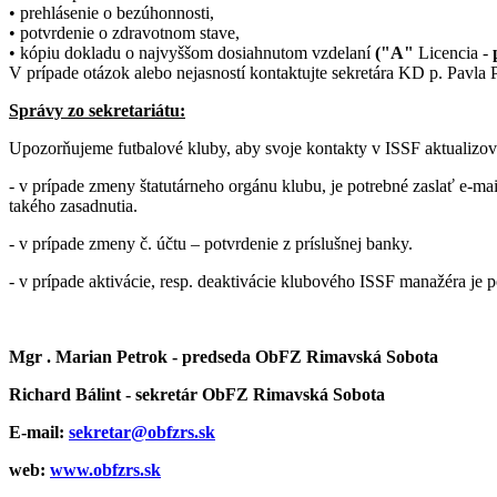
• prehlásenie o bezúhonnosti,
• potvrdenie o zdravotnom stave,
• kópiu dokladu o najvyššom dosiahnutom vzdelaní
("A"
Licencia -
V prípade otázok alebo nejasností kontaktujte sekretára KD p. Pavla
Správy zo sekretariátu:
Upozorňujeme futbalové kluby, aby svoje kontakty v ISSF aktualizova
- v prípade zmeny štatutárneho orgánu klubu, je potrebné zaslať e-ma
takého zasadnutia.
- v prípade zmeny č. účtu – potvrdenie z príslušnej banky.
- v prípade aktivácie, resp. deaktivácie klubového ISSF manažéra je 
Mgr . Marian Petrok - predseda ObFZ Rimavská Sobota
Richard Bálint - sekretár ObFZ Rimavská Sobota
E-mail:
sekretar@obfzrs.sk
web:
www.obfzrs.sk