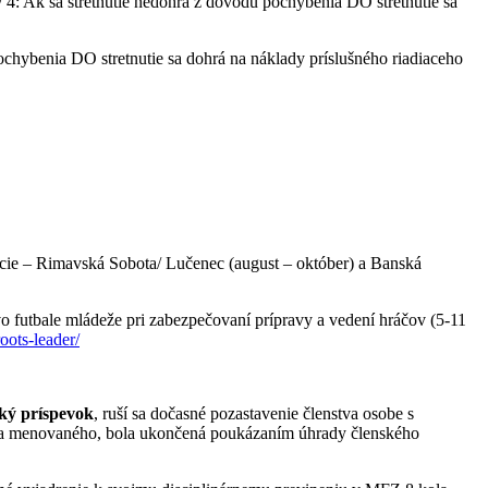
4: Ak sa stretnutie nedohrá z dôvodu pochybenia DO stretnutie sa
chybenia DO stretnutie sa dohrá na náklady príslušného riadiaceho
e – Rimavská Sobota/ Lučenec (august – október) a Banská
o futbale mládeže pri zabezpečovaní prípravy a vedení hráčov (5-11
roots-leader/
ský príspevok
, ruší sa dočasné pozastavenie členstva osobe s
ankcia menovaného, bola ukončená poukázaním úhrady členského