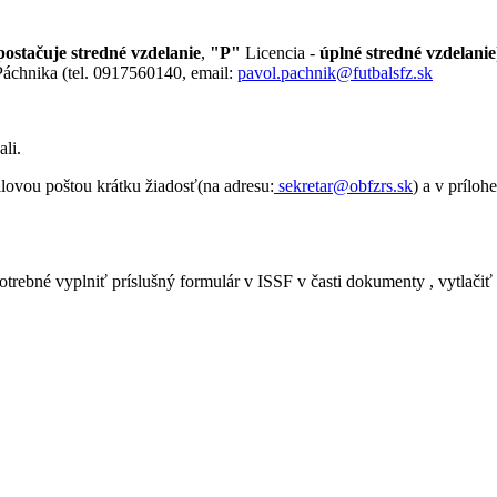
postačuje stredné vzdelanie
,
"P"
Licencia -
úplné stredné vzdelanie
 Páchnika (tel. 0917560140, email:
pavol.pachnik@futbalsfz.sk
li.
ilovou poštou krátku žiadosť(na adresu:
sekretar@obfzrs.sk
) a v príloh
potrebné vyplniť príslušný formulár v ISSF v časti dokumenty , vytlači