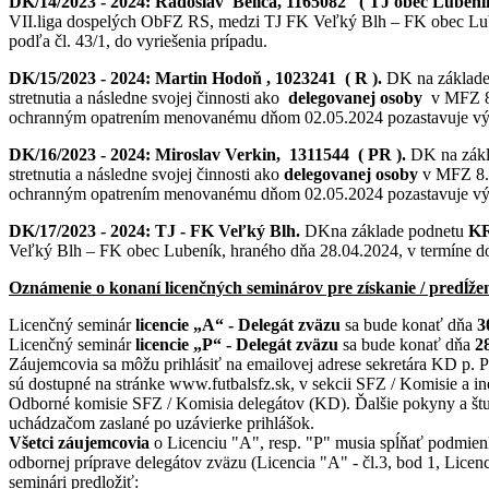
DK/14/2023 - 2024:
Radoslav Belica, 1165082 ( TJ obec Lubení
VII.liga dospelých ObFZ RS, medzi TJ FK Veľký Blh – FK obec Lu
podľa čl. 43/1, do vyriešenia prípadu.
DK/15/2023 - 2024:
Martin Hodoň , 1023241 ( R ).
DK na základe
stretnutia a následne svojej činnosti ako
delegovanej osoby
v MFZ 8.
ochranným opatrením menovanému dňom 02.05.2024 pozastavuje výkon
DK/16/2023 - 2024:
Miroslav Verkin, 1311544 ( PR ).
DK na zákl
stretnutia a následne svojej činnosti ako
delegovanej osoby
v MFZ 8.k
ochranným opatrením menovanému dňom 02.05.2024 pozastavuje výkon
DK/17/2023 - 2024:
TJ - FK Veľký Blh.
DKna základe podnetu
KR
Veľký Blh – FK obec Lubeník, hraného dňa 28.04.2024, v termíne d
Oznámenie o konaní licenčných seminárov pre získanie / predĺžen
Licenčný seminár
licencie „A“ - Delegát zväzu
sa bude konať dňa
3
Licenčný seminár
licencie „P“ - Delegát zväzu
sa bude konať dňa
2
Záujemcovia sa môžu prihlásiť na emailovej adrese sekretára KD p. P
sú dostupné na stránke www.futbalsfz.sk, v sekcii SFZ / Komisie a in
Odborné komisie SFZ / Komisia delegátov (KD). Ďalšie pokyny a štu
uchádzačom zaslané po uzávierke prihlášok.
Všetci záujemcovia
o Licenciu "A", resp. "P" musia spĺňať podmie
odbornej príprave delegátov zväzu (Licencia "A" - čl.3, bod 1, Licenc
seminári predložiť: