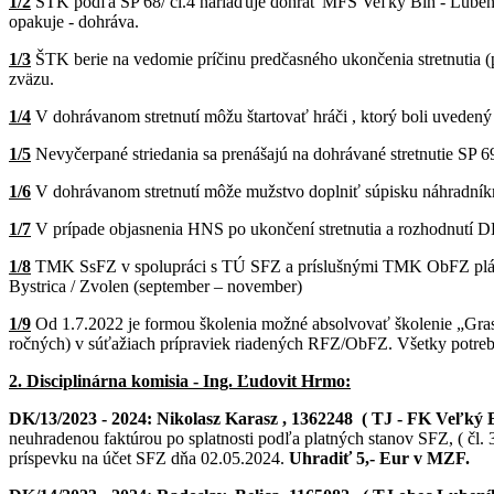
1/2
ŠTK podľa SP 68/ čl.4 nariaďuje dohrať MFS Veľký Blh - Lubeník 
opakuje - dohráva.
1/3
ŠTK berie na vedomie príčinu predčasného ukončenia stretnutia (
zväzu.
1/4
V dohrávanom stretnutí môžu štartovať hráči , ktorý boli uvedený v
1/5
Nevyčerpané striedania sa prenášajú na dohrávané stretnutie SP 69
1/6
V dohrávanom stretnutí môže mužstvo doplniť súpisku náhradníkmi
1/7
V prípade objasnenia HNS po ukončení stretnutia a rozhodnutí DK,
1/8
TMK SsFZ v spolupráci s TÚ SFZ a príslušnými TMK ObFZ plánuj
Bystrica / Zvolen (september – november)
1/9
Od 1.7.2022 je formou školenia možné absolvovať školenie „Grassr
ročných) v súťažiach prípraviek riadených RFZ/ObFZ. Všetky potre
2. Disciplinárna komisia - Ing. Ľudovit Hrmo:
DK/13/2023 - 2024:
Nikolasz Karasz , 1362248 ( TJ - FK Veľký B
neuhradenou faktúrou po splatnosti podľa platných stanov SFZ, ( čl. 
príspevku na účet SFZ dňa 02.05.2024.
Uhradiť 5,- Eur v MZF.