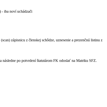
) - iba noví uchádzači
e (scan) zápisnicu z členskej schôdze, uznesenie a prezenčnú listinu z
ť a následne po potvrdení štatutárom FK odoslať na Matriku SFZ.