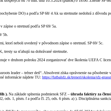
dospelých od 70 min. dňa 10.5.2024 (piatok) o 18:00. Znenie SP 68/ 
pochybenie DO) a podľa SP 68/ 4 Ak sa stretnutie nedohrá z dôvodu po
 zápise o stretnutí podľa SP 69/ 5a.
/ 5b.
, ktorí neboli uvedený v pôvodnom zápise o stretnutí. SP 69/ 5c.
 tresty sa sťahujú na dohrávané stretnutie.
e v druhom polroku 2024 zorganizovať dve školenia UEFA C licenci
oots leader – tréner detí“. Absolvent získa oprávnenie na pôsobenie v
bné informácie nájdete TU:
https://futbalsfz.sk/treneri/skolenia/sfz-grass
lh ).
Na základe splnenia podmienok SFZ –
úhrada
faktúry za člen
32, ods. 1, písm. f a podľa čl. 25, ods. 6 písm. a) ). Disciplinárna s