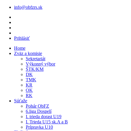
info@obfzrs.sk
Prihlásiť
Home
Zväz a komisie
Sekretariát
Výkonný výbor
ŠTK/KM
DK
TMK
KR
OK
RK
Súťaže
Pohár ObFZ
6.liga Dospelí
I. trieda dorast U19
I. Trieda U15 sk.A a B
Prípravka U10