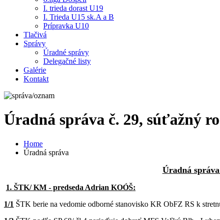
I. trieda dorast U19
I. Trieda U15 sk.A a B
Prípravka U10
Tlačivá
Správy
Úradné správy
Delegačné listy
Galérie
Kontakt
Úradná správa č. 29, súťažný r
Home
Úradná správa
Úradná správa 
1. ŠTK/ KM - predseda Adrian KOÓŠ:
1/1
ŠTK berie na vedomie odborné stanovisko KR ObFZ RS k stretnut