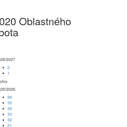
2020 Oblastného
bota
026/2027
2
1
chív
025/2026
36
35
34
33
32
31