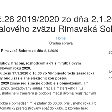
č.26 2019/2020 zo dňa 2.1.
balového zväzu Rimavská So
Home
Úradná správa
Z Rimavská Sobota zo dňa 2.1.2020
2
ubov, hráčom, rozhodcom a ďalším futbalovým
 Novom roku 2020.
Ar
toční 17.1.2020 o 16:30 vo VIP priestoroch( zasadačka
y budú zasielané elektronickou poštou.
2
2020
zimné registračné obdobie s
obmedzením
.
Pri
.2020, (požadovaný súhlas hráča a materského FK,)
uskutočnení transferu je obdobie medzi dvoma registračnými
obia s obmedzením je platný do 30.06. príslušného roka. Po
tomaticky preregistrovaný späť do klubu, z ktorého hráč