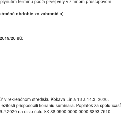
 uplynutím termínu podľa prvej vety v zimnom prestupovom
stračné obdobie zo zahraničia).
 2019/20 sú:
 v rekreačnom stredisku Kokava Línia 13 a 14.3. 2020.
žitosti prispôsobili konaniu seminára. Poplatok za spoluúčasť
29.2.2020 na číslo účtu SK 38 0900 0000 0000 6893 7510.