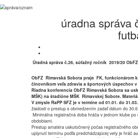
úradna správa 
fut
Úradná správa č.26, súťažný ročník 2019/20 ObF
ObFZ Rimavská Sobota praje FK, funkcionárom kl
činovníkom veľa zdravia a športových úspechov v
Riadna konferencia ObFZ Rimavská Sobota sa usku
MŠK) na štadióne MŠK Rimavskej Sobote. Materiál
V zmysle RaPP SFZ je v termíne
od 01.01. do 31.03.
žiadosti o prestup s obmedzením zadať dátum do 30.6
Minimálna registračná doba hráča v jednom klube po 
obdobiami.
Prestup amatéra uskutočnený počas registračného obd
uplynutí termínu podľa predchádzajúcej vety je hráč au