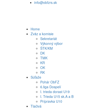
info@obfzrs.sk
Home
Zväz a komisie
Sekretariát
Výkonný výbor
ŠTK/KM
DK
TMK
KR
OK
RK
Súťaže
Pohár ObFZ
6.liga Dospelí
I. trieda dorast U19
I. Trieda U15 sk.A a B
Prípravka U10
Tlačivá