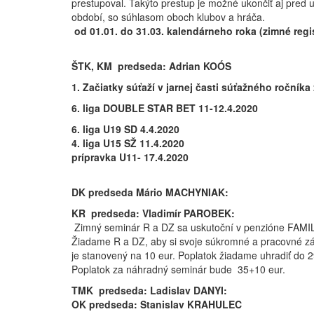
prestupoval. Takýto prestup je možné ukončiť aj pred
období, so súhlasom oboch klubov a hráča.
od 01.01. do 31.03. kalendárneho roka (zimné regi
ŠTK, KM predseda: Adrian KOÓS
1.
Začiatky súťaží v jarnej časti súťažného ročníka
6. liga DOUBLE STAR BET 11-12.4.2020
6. liga U19 SD 4.4.2020
4. liga U15 SŽ 11.4.2020
prípravka U11- 17.4.2020
DK predseda Mário MACHYNIAK:
KR predseda: Vladimír PAROBEK:
Zimný seminár R a DZ sa uskutoční v penzióne FAMILY
Žiadame R a DZ, aby si svoje súkromné a pracovné zále
je stanovený na 10 eur. Poplatok žiadame uhradiť do 
Poplatok za náhradný seminár bude 35+10 eur.
TMK predseda: Ladislav DANYI:
OK predseda: Stanislav KRAHULEC