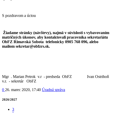
S pozdravom a úctou
Žiadame stránky (návštevy), najmä v súvislosti s vybavovaním
matričných úkonov, aby kontaktovali pracovníka sekretariátu
ObFZ Rimavská Sobota telefonicky 0905 768 096, alebo
mailom sekretar@obfzrs.sk.
Mgr . Marian Petrok v.r - predseda ObFZ Ivan Ostrihoň
v.r. - sekretár ObFZ
0
26. marec 2020, 17:40
Úradná správa
2026/2027
3