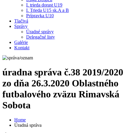
I. trieda dorast U19
I. Trieda U15 sk.A a B
Prípravka U10
Tlačivá
Správy
Úradné správy
Delegačné listy
Galérie
Kontakt
úradna správa č.38 2019/2020
zo dňa 26.3.2020 Oblastného
futbalového zväzu Rimavská
Sobota
Home
Úradná správa