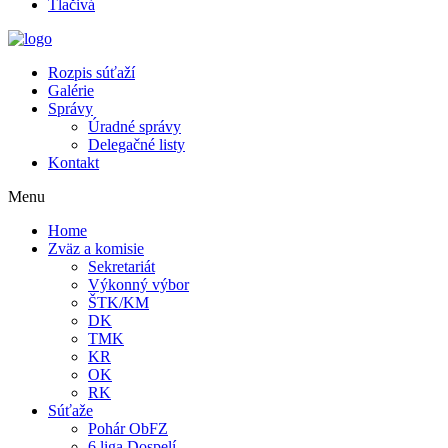
Tlačivá
Rozpis súťaží
Galérie
Správy
Úradné správy
Delegačné listy
Kontakt
Menu
Home
Zväz a komisie
Sekretariát
Výkonný výbor
ŠTK/KM
DK
TMK
KR
OK
RK
Súťaže
Pohár ObFZ
6.liga Dospelí