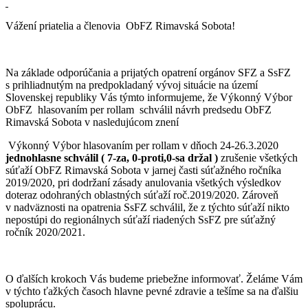
Vážení priatelia a členovia ObFZ Rimavská Sobota!
Na základe odporúčania a prijatých opatrení orgánov SFZ a SsFZ
s prihliadnutým na predpokladaný vývoj situácie na území
Slovenskej republiky Vás týmto informujeme, že Výkonný Výbor
ObFZ hlasovaním per rollam schválil návrh predsedu ObFZ
Rimavská Sobota v nasledujúcom znení
Výkonný Výbor hlasovaním per rollam v dňoch 24-26.3.2020
jednohlasne schválil ( 7-za, 0-proti,0-sa držal )
zrušenie všetkých
súťaží ObFZ Rimavská Sobota v jarnej časti súťažného ročníka
2019/2020, pri dodržaní zásady anulovania všetkých výsledkov
doteraz odohraných oblastných súťaží roč.2019/2020. Zároveň
v nadväznosti na opatrenia SsFZ schválil, že z týchto súťaží nikto
nepostúpi do regionálnych súťaží riadených SsFZ pre súťažný
ročník 2020/2021.
O ďalších krokoch Vás budeme priebežne informovať. Želáme Vám
v týchto ťažkých časoch hlavne pevné zdravie a tešíme sa na ďalšiu
spoluprácu.