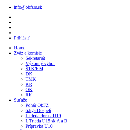
info@obfzrs.sk
Prihlásiť
Home
Zväz a komisie
Sekretariát
Výkonný výbor
ŠTK/KM
DK
TMK
KR
OK
RK
Súťaže
Pohár ObFZ
6.liga Dospelí
I. trieda dorast U19
I. Trieda U15 sk.A a B
Prípravka U10