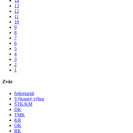
14
13
12
11
10
9
8
7
6
5
4
3
2
1
Zväz
Sekretariát
Výkonný výbor
ŠTK/KM
DK
TMK
KR
OK
RK