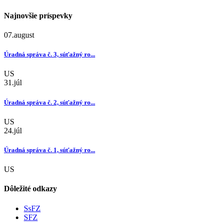
Najnovšie príspevky
07.
august
Úradná správa č. 3, súťažný ro...
US
31.
júl
Úradná správa č. 2, súťažný ro...
US
24.
júl
Úradná správa č. 1, súťažný ro...
US
Dôležité odkazy
SsFZ
SFZ