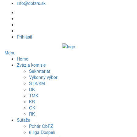
info@obfzrs.sk
Prihlásiť
Menu
Home
Zväz a komisie
Sekretariát
Výkonný výbor
ŠTK/KM
DK
TMK
KR
OK
RK
Súťaže
Pohár ObFZ
6.liga Dospelí