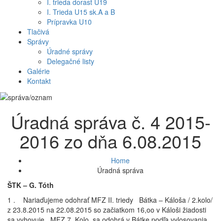
I. trieda dorast U19
I. Trieda U15 sk.A a B
Prípravka U10
Tlačivá
Správy
Úradné správy
Delegačné listy
Galérie
Kontakt
Úradná správa č. 4 2015-
2016 zo dňa 6.08.2015
Home
Úradná správa
ŠTK – G. Tóth
1 . Nariaďujeme odohrať MFZ II. triedy Bátka – Káloša / 2.kolo/
z 23.8.2015 na 22.08.2015 so začiatkom 16,oo v Káloši žiadosti
sa vyhovuje. MFZ 7. Kolo sa odohrá v Bátke podľa vylosovania