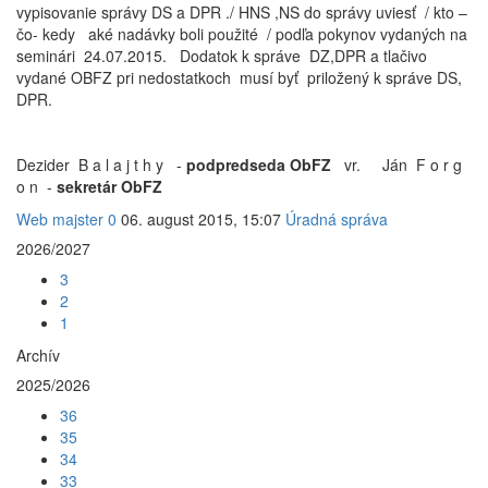
vypisovanie správy DS a DPR ./ HNS ,NS do správy uviesť / kto –
čo- kedy aké nadávky boli použité / podľa pokynov vydaných na
seminári 24.07.2015. Dodatok k správe DZ,DPR a tlačivo
vydané OBFZ pri nedostatkoch musí byť priložený k správe DS,
DPR.
Dezider B a l a j t h y -
podpredseda ObFZ
vr. Ján F o r g
o n -
sekretár ObFZ
Web majster
0
06. august 2015, 15:07
Úradná správa
2026/2027
3
2
1
Archív
2025/2026
36
35
34
33