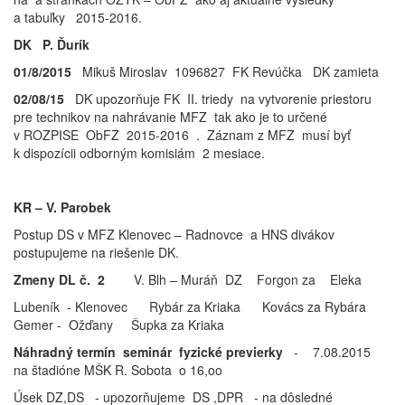
a tabuľky 2015-2016.
DK P. Ďurík
01/8/2015
Mikuš Miroslav 1096827 FK Revúčka DK zamieta
02/08/15
DK upozorňuje FK II. triedy na vytvorenie priestoru
pre technikov na nahrávanie MFZ tak ako je to určené
v ROZPISE ObFZ 2015-2016 . Záznam z MFZ musí byť
k dispozícii odborným komisiám 2 mesiace.
KR – V. Parobek
Postup DS v MFZ Klenovec – Radnovce a HNS divákov
postupujeme na riešenie DK.
Zmeny DL č. 2
V. Blh – Muráň DZ Forgon za Eleka
Lubeník - Klenovec Rybár za Kriaka Kovács za Rybára
Gemer - Ožďany Šupka za Kriaka
Náhradný termín seminár fyzické previerky
- 7.08.2015
na štadióne MŠK R. Sobota o 16,oo
Úsek DZ,DS - upozorňujeme DS ,DPR - na dôsledné