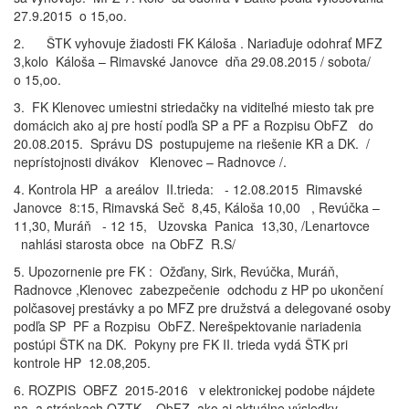
27.9.2015 o 15,oo.
2. ŠTK vyhovuje žiadosti FK Káloša . Nariaďuje odohrať MFZ
3,kolo Káloša – Rimavské Janovce dňa 29.08.2015 / sobota/
o 15,oo.
3. FK Klenovec umiestni striedačky na viditeľné miesto tak pre
domácich ako aj pre hostí podľa SP a PF a Rozpisu ObFZ do
20.08.2015. Správu DS postupujeme na riešenie KR a DK. /
neprístojnosti divákov Klenovec – Radnovce /.
4. Kontrola HP a areálov II.trieda: - 12.08.2015 Rimavské
Janovce 8:15, Rimavská Seč 8,45, Káloša 10,00 , Revúčka –
11,30, Muráň - 12 15, Uzovska Panica 13,30, /Lenartovce
nahlási starosta obce na ObFZ R.S/
5. Upozornenie pre FK : Ožďany, Sirk, Revúčka, Muráň,
Radnovce ,Klenovec zabezpečenie odchodu z HP po ukončení
polčasovej prestávky a po MFZ pre družstvá a delegované osoby
podľa SP PF a Rozpisu ObFZ. Nerešpektovanie nariadenia
postúpi ŠTK na DK. Pokyny pre FK II. trieda vydá ŠTK pri
kontrole HP 12.08,205.
6. ROZPIS OBFZ 2015-2016 v elektronickej podobe nájdete
na a stránkach OZTK – ObFZ ako aj aktuálne výsledky