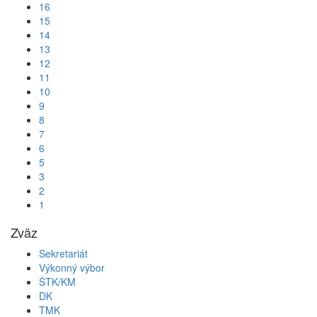
16
15
14
13
12
11
10
9
8
7
6
5
3
2
1
Zväz
Sekretariát
Výkonný výbor
ŠTK/KM
DK
TMK