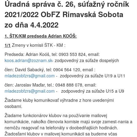
Úradná správa č. 26, súťažný ročník
2021/2022 ObFZ Rimavská Sobota
zo dňa 4.4.2022
1. ŠTK/KM predseda Adrian KOÓŠ:
1/1
Zmeny v komisii ŠTK - KM :
Predseda: Adrian Koóš, tel: 0903 553 824, email:
koos.adrian@zoznam.sk
- zodpovedný za súťaže dospelých
člen: David Sabacký, tel: 0904 564 120, email :
mladezobfzrs@gmail.com
- zodpovedný za súťaže U19 a U11
člen: Jaroslav Maďar, tel.: 0948 888 078, email:
mladezobfzrs@gmail.com
- zodpovedný za súťaže U15 a U9
Žiadame kluby komunikovať výhradne z hore uvedenými
osobami.
Žiadame funkcionárov klubov na používanie mailovej
komunikácie, nakoľko členovia komisie majú svoje zamest-nania a
nemôžu reagovať na telefonáty v doobedňajších hodinách.
Žiadosťami klubov v mailovej komunikácii sa budeme včas