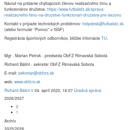
Návod na pridanie chýbajúcich členov realizačného tímu a
funkcionárov družstva:
https://www.futbalsfz.sk/sprava-
realizacneho-timu-na-druzstve-funkcionari-druzstva-pre-sezonu
Kontakt v prípade technických problémov:
helpdesk@futbalsfz.sk
(alebo formulár “Pomoc” v ISSF)
Registrácia športových odborníkov, bližšie infomácie
TU
.
Mgr . Marian Petrok - predseda ObFZ Rimavská Sobota
Richard Bálint - sekretár ObFZ Rimavská Sobota
E-mail:
sekretar@obfzrs.sk
web:
www.obfzrs.sk
Richard Bálint
0
04. apríl 2022, 16:07
Úradná správa
2026/2027
2
1
Archív
2025/2026