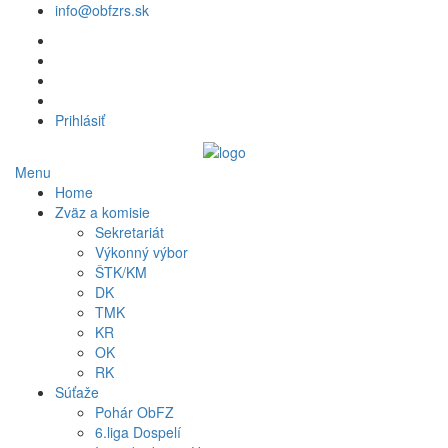
info@obfzrs.sk
Prihlásiť
Menu
Home
Zväz a komisie
Sekretariát
Výkonný výbor
ŠTK/KM
DK
TMK
KR
OK
RK
Súťaže
Pohár ObFZ
6.liga Dospelí