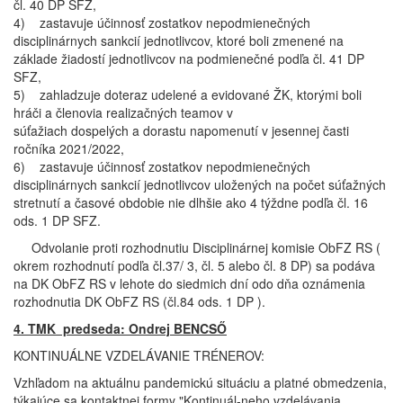
čl. 40 DP SFZ,
4) zastavuje účinnosť zostatkov nepodmienečných
disciplinárnych sankcií jednotlivcov, ktoré boli zmenené na
základe žiadostí jednotlivcov na podmienečné podľa čl. 41 DP
SFZ,
5) zahladzuje doteraz udelené a evidované ŽK, ktorými boli
hráči a členovia realizačných teamov v
súťažiach dospelých a dorastu napomenutí v jesennej časti
ročníka 2021/2022,
6) zastavuje účinnosť zostatkov nepodmienečných
disciplinárnych sankcií jednotlivcov uložených na počet súťažných
stretnutí a časové obdobie nie dlhšie ako 4 týždne podľa čl. 16
ods. 1 DP SFZ.
Odvolanie proti rozhodnutiu Disciplinárnej komisie ObFZ RS (
okrem rozhodnutí podľa čl.37/ 3, čl. 5 alebo čl. 8 DP) sa podáva
na DK ObFZ RS v lehote do siedmich dní odo dňa oznámenia
rozhodnutia DK ObFZ RS (čl.84 ods. 1 DP ).
4. TMK predseda: Ondrej BENCSŐ
KONTINUÁLNE VZDELÁVANIE TRÉNEROV:
Vzhľadom na aktuálnu pandemickú situáciu a platné obmedzenia,
týkajúce sa kontaktnej formy "Kontinuál-neho vzdelávania