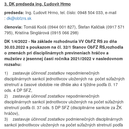
3. DK predseda ing. Ľudovít Hrmo
predseda:
Ing. Ľudovit Hrmo, tel. číslo: 0948 504 033, e-mail
:
dk@obfzrs.sk
členovia:
Tomáš Koóš (0944 001 827), Štefan Kaličiak (0917 571
795), Kristína Singlárová (0915 066 298)
DK 1/4/2022 - Na základe rozhodnutia VV ObFZ RS zo dňa
30.03.2022 s poukazom na čl. 32/1 Stanov ObFZ RS,rozhodla
o zmenách pri disciplinárnych previneniach hráčov a
mužstiev z jesennej časti ročníka 2021//2022 v nasledovnom
rozsahu:
1) zastavuje účinnosť zostatkov nepodmienečných
disciplinárnych sankcií jednotlivcov uložených na počet súťažných
stretnutí a časové obdobie nie dlhšie ako 4 týždne podľa čl. 17
ods. 4 DP SFZ,
2) zastavuje účinnosť zostatkov nepodmienečných
disciplinárnych sankcií jednotlivcov uložených na počet súťažných
stretnutí podľa čl. 37 ods. 5 DP SFZ (disciplinárne sankcie za ŽK
hráčov),
3) zastavuje účinnosť zostatkov podmienečných disciplinárnych
sankcií jednotlivcov uložených na počet súťažných stretnutí podľa