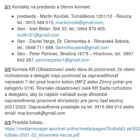
2/1
Kontakty na predsedu a členov komisie:
predseda - Martin Konček, Tomášikova 1201/10 - Revúca,
tel.: 0915 084 013,
mar.koncek@gmail.com
,
člen - Ivan Belán, Sirk 33, tel.: 0904 875 605,
iculik181@gmail.com
člen - Daniel Varga, Dr. Clementisa 4 - Rimavská Sobota,
tel.: 0948 711 668,
dammhousers@gmail.com
člen - Peter Petrinec, Slnečná 167/5 – Hrachovo, tel.: 0907
842 287,
petrinecpeter1@gmail.com
2/2
Komisia KR (Obsadzovací úsek) dáva do pozornosti, že všetci
rozhodcovia a delegáti majú povinnosť sa ospravedlňovať
najneskôr 7 dní pred hracím kolom (MFZ alebo Zimný pohár pre
kategóriu U19). Rovnako obsadzovací úsek KR žiada rozhodcov
a delegátov, aby čo najskôr nahlásili svoje dlhodobé
ospravedlnenia (pracovné dni/soboty) pre jarnú časť sezóny
2021/2022. Ospravedlnenia posielajte na tel. 0915 084 013 alebo
email: mar.koncek@gmail.com
2/3
Pravidlá futbalu -
https://mediamanager.sportnet.online/media/pages/f/futbalsfz.sk/202
futbalu-2021-22_slovenska-verzia.pdf