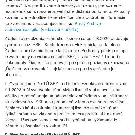
trénerov” (tzv. predlžovanie trénerských licencií), pre splnenie
podmienok sú uznávané aj webináre dištančnou formou. Aktuálny
zoznam pre jednotlivé trénerské licencie a podrobné informácie
sú zverejnené v nasledujúcom linku:
Kurzy Archive -
vzdelávanie.digital (vzdelavanie.digital)
Žiadosti o predĺženie trénerskej licencie sa od 1.6.2020 podávajú
výhradne cez ISSF - Konto trénera / Elektronická podateľňa /
Žiadosť o predĺženie trénerskej licencie. Podrobný popis postupu
je zverejnený na webovom sídle SFZ, v sekcii SFZ / Tréneri /
Dokumenty. Žiadosti sa podávajú po splnení požiadaviek rozsahu
„Ďalšieho vzdelávania“, najskôr mesiac pred vypršaním jej
platnosti.
1. Oznamujeme, že TÚ SFZ - oddelenie vzdelávania trénerov od
1.1.2022 ruší vydávanie trénerských licencií v plastovej forme.
Všetky potrebné údaje na pôsobenie v súťažiach v pozícii trénera
sú evidované v ISSF a sú prepojené v tomto systéme navzájom.
Papierovú kópiu aktuálnej trénerskej licencie si môže tréner
vytlačiť priamo vo vlastnom profile trénera po kliknutá na danú
licenciu. Plastové licencie sa budú vydávať na vyžiadanie len
trénerom pôsobiacim v zahraničí.
5. Matričná komisia: Richard BÁLINT