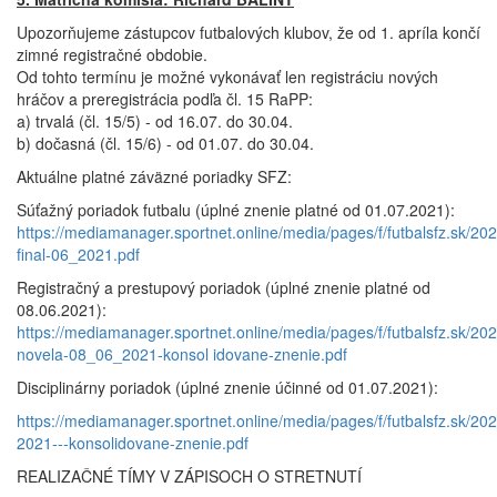
Upozorňujeme zástupcov futbalových klubov, že od 1. apríla končí
zimné registračné obdobie.
Od tohto termínu je možné vykonávať len registráciu nových
hráčov a preregistrácia podľa čl. 15 RaPP:
a) trvalá (čl. 15/5) - od 16.07. do 30.04.
b) dočasná (čl. 15/6) - od 01.07. do 30.04.
Aktuálne platné záväzné poriadky SFZ:
Súťažný poriadok futbalu (úplné znenie platné od 01.07.2021):
https://mediamanager.sportnet.online/media/pages/f/futbalsfz.sk/20
final-06_2021.pdf
Registračný a prestupový poriadok (úplné znenie platné od
08.06.2021):
https://mediamanager.sportnet.online/media/pages/f/futbalsfz.sk/20
novela-08_06_2021-konsol
idovane-znenie.pdf
Disciplinárny poriadok (úplné znenie účinné od 01.07.2021):
https://mediamanager.sportnet.online/media/pages/f/futbalsfz.sk/20
2021---konsolidovane-znenie
.pdf
REALIZAČNÉ TÍMY V ZÁPISOCH O STRETNUTÍ