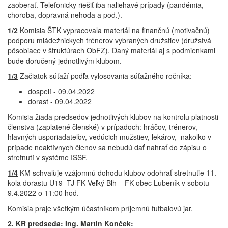
zaoberať. Telefonicky riešiť iba naliehavé prípady (pandémia,
choroba, dopravná nehoda a pod.).
1/2
Komisia ŠTK vypracovala materiál na finančnú (motivačnú)
podporu mládežnickych trénerov vybraných družstiev (družstvá
pôsobiace v štruktúrach ObFZ). Daný materiál aj s podmienkami
bude doručený jednotlivým klubom.
1/3
Začiatok súťaží podľa vylosovania súťažného ročníka:
dospelí - 09.04.2022
dorast - 09.04.2022
Komisia žiada predsedov jednotlivých klubov na kontrolu platnosti
členstva (zaplatené členské) v prípadoch: hráčov, trénerov,
hlavných usporiadateľov, vedúcich mužstiev, lekárov, nakoľko v
prípade neaktívnych členov sa nebudú dať nahrať do zápisu o
stretnutí v systéme ISSF.
1/4
KM schvaľuje vzájomnú dohodu klubov odohrať stretnutie 11.
kola dorastu U19 TJ FK Veľký Blh – FK obec Lubeník v sobotu
9.4.2022 o 11:00 hod.
Komisia praje všetkým účastníkom príjemnú futbalovú jar.
2. KR predseda: Ing. Martin Konček: